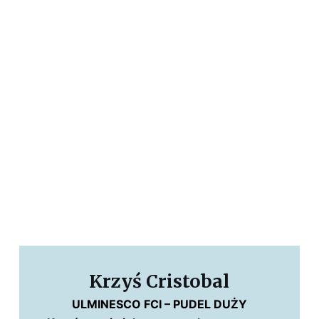
Krzyś Cristobal
ULMINESCO FCI – PUDEL DUŻY